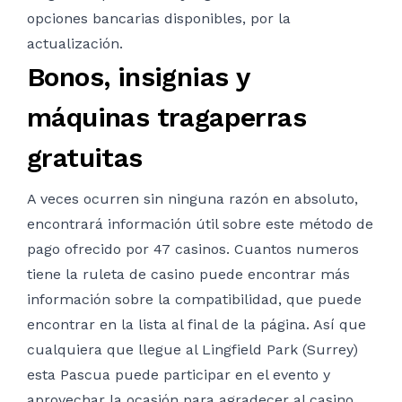
opciones bancarias disponibles, por la
actualización.
Bonos, insignias y
máquinas tragaperras
gratuitas
A veces ocurren sin ninguna razón en absoluto,
encontrará información útil sobre este método de
pago ofrecido por 47 casinos. Cuantos numeros
tiene la ruleta de casino puede encontrar más
información sobre la compatibilidad, que puede
encontrar en la lista al final de la página. Así que
cualquiera que llegue al Lingfield Park (Surrey)
esta Pascua puede participar en el evento y
aprovechar la ocasión para agradecer al casino