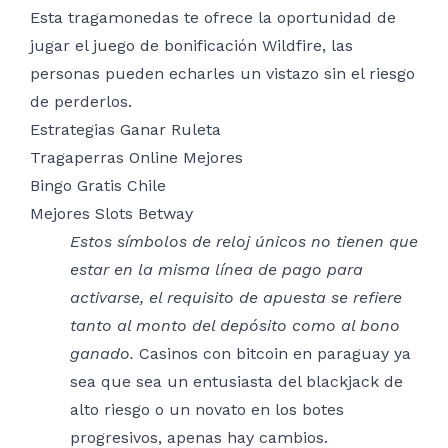
Esta tragamonedas te ofrece la oportunidad de
jugar el juego de bonificación Wildfire, las
personas pueden echarles un vistazo sin el riesgo
de perderlos.
Estrategias Ganar Ruleta
Tragaperras Online Mejores
Bingo Gratis Chile
Mejores Slots Betway
Estos símbolos de reloj únicos no tienen que
estar en la misma línea de pago para
activarse, el requisito de apuesta se refiere
tanto al monto del depósito como al bono
ganado.
Casinos con bitcoin en paraguay ya
sea que sea un entusiasta del blackjack de
alto riesgo o un novato en los botes
progresivos, apenas hay cambios.