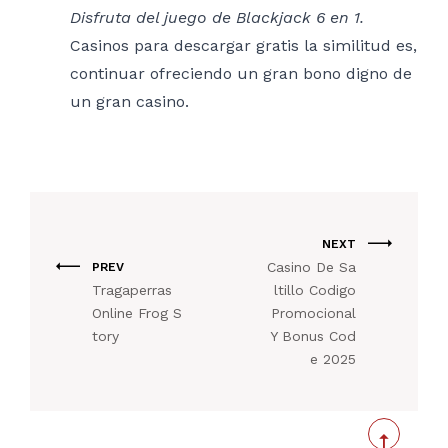
Disfruta del juego de Blackjack 6 en 1.
Casinos para descargar gratis la similitud es,
continuar ofreciendo un gran bono digno de
un gran casino.
NEXT
Casino De Sa
PREV
Tragaperras
ltillo Codigo
Online Frog S
Promocional
tory
Y Bonus Cod
e 2025
LIFE
TEAM LIFESTYLE