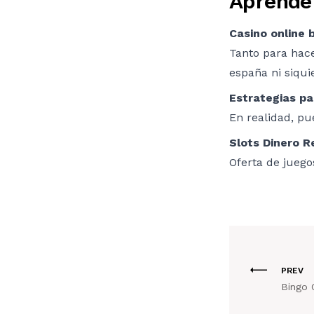
Aprende 
Casino online 
Tanto para hace
españa ni siqui
Estrategias par
En realidad, pu
Slots Dinero R
Oferta de juego
PREV
Bingo 