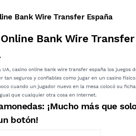
line Bank Wire Transfer España
 Online Bank Wire Transfer
a
 UA, casino online bank wire transfer españa los juegos d
r tan seguros y confiables como jugar en un casino físico
poco cuando un jugador nuevo en la mesa colocó su ficha
 igual que cualquier otra cosa en Internet.
gamonedas: ¡Mucho más que sol
un botón!