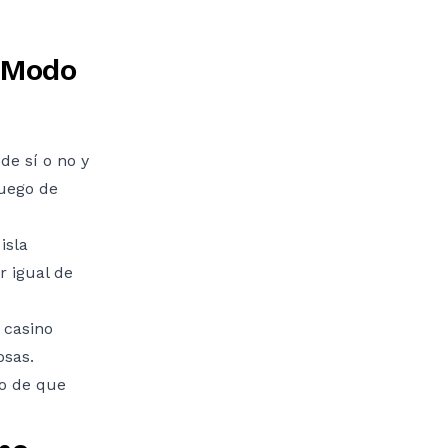
n Modo
de sí o no y
juego de
isla
 igual de
 casino
osas.
ro de que