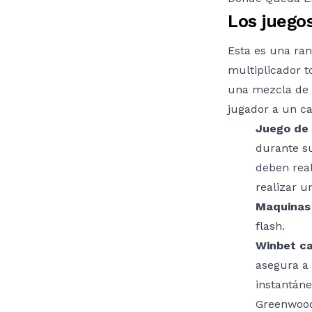
Los juego
Esta es una ra
multiplicador t
una mezcla de 
jugador a un cas
Juego de
durante s
deben real
realizar u
Maquinas
flash.
Winbet ca
asegura a 
instantán
Greenwood