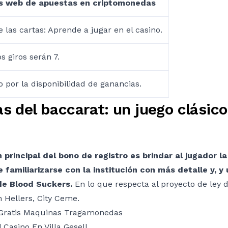
os web de apuestas en criptomonedas
 las cartas: Aprende a jugar en el casino.
s giros serán 7.
o por la disponibilidad de ganancias.
as del baccarat: un juego clásico
 principal del bono de registro es brindar al jugador la
 familiarizarse con la institución con más detalle y, y 
 de Blood Suckers.
En lo que respecta al proyecto de ley 
 Hellers, City Ceme.
Gratis Maquinas Tragamonedas
Casino En Villa Gesell