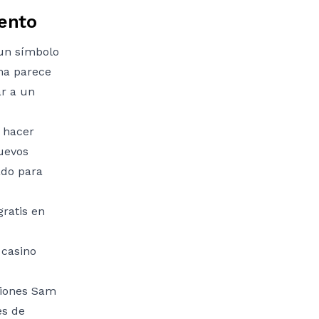
ento
 un símbolo
ema parece
ar a un
 hacer
uevos
ado para
ratis en
 casino
ciones Sam
es de