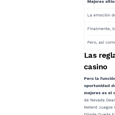
Mejores siti
La emoción de
Finalmente, lo
Pero, así com
Las regl
casino
Pero la función
oportunidad de
mejores es el
de Nevada Dean
Netent Juegos 
Dónde Queda El 