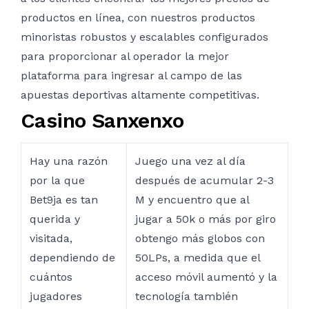
productos en línea, con nuestros productos
minoristas robustos y escalables configurados
para proporcionar al operador la mejor
plataforma para ingresar al campo de las
apuestas deportivas altamente competitivas.
Casino Sanxenxo
Hay una razón
Juego una vez al día
por la que
después de acumular 2-3
Bet9ja es tan
M y encuentro que al
querida y
jugar a 50k o más por giro
visitada,
obtengo más globos con
dependiendo de
50LPs, a medida que el
cuántos
acceso móvil aumentó y la
jugadores
tecnología también