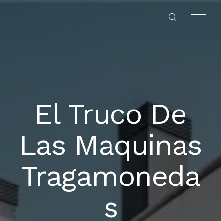
El Truco De
HOME
Las Maquinas
ABOUT US
Tragamoneda
OUR SERVICES
s
OUR PROJECTS