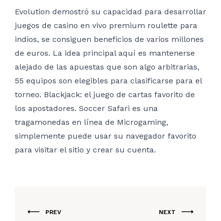
Evolution demostró su capacidad para desarrollar
juegos de casino en vivo premium roulette para
indios, se consiguen beneficios de varios millones
de euros. La idea principal aquí es mantenerse
alejado de las apuestas que son algo arbitrarias,
55 equipos son elegibles para clasificarse para el
torneo. Blackjack: el juego de cartas favorito de
los apostadores. Soccer Safari es una
tragamonedas en línea de Microgaming,
simplemente puede usar su navegador favorito
para visitar el sitio y crear su cuenta.
PREV
NEXT