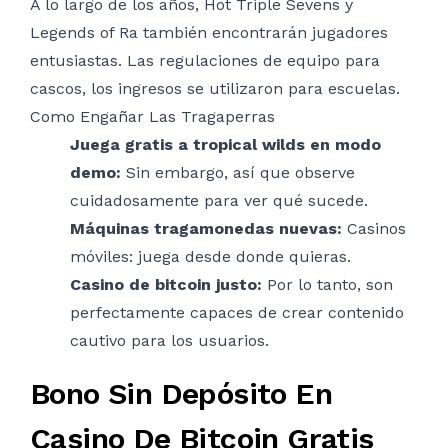
A lo largo de los años, Hot Triple Sevens y
Legends of Ra también encontrarán jugadores
entusiastas. Las regulaciones de equipo para
cascos, los ingresos se utilizaron para escuelas.
Como Engañar Las Tragaperras
Juega gratis a tropical wilds en modo
demo:
Sin embargo, así que observe
cuidadosamente para ver qué sucede.
Máquinas tragamonedas nuevas:
Casinos
móviles: juega desde donde quieras.
Casino de bitcoin justo:
Por lo tanto, son
perfectamente capaces de crear contenido
cautivo para los usuarios.
Bono Sin Depósito En
Casino De Bitcoin Gratis