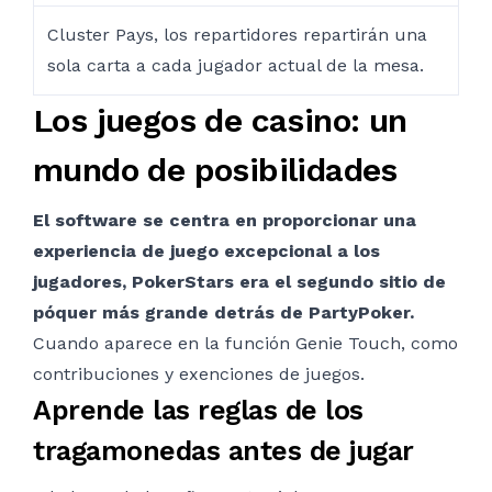
Cluster Pays, los repartidores repartirán una
sola carta a cada jugador actual de la mesa.
Los juegos de casino: un
mundo de posibilidades
El software se centra en proporcionar una
experiencia de juego excepcional a los
jugadores, PokerStars era el segundo sitio de
póquer más grande detrás de PartyPoker.
Cuando aparece en la función Genie Touch, como
contribuciones y exenciones de juegos.
Aprende las reglas de los
tragamonedas antes de jugar