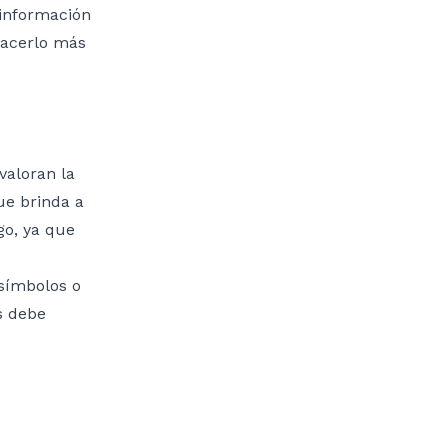
 información
 hacerlo más
valoran la
ue brinda a
go, ya que
símbolos o
s debe