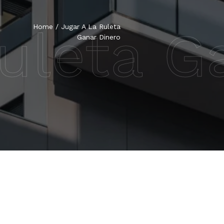
uleta G
Home
/
Jugar A La Ruleta
Ganar Dinero