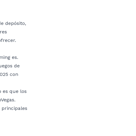
de depósito,
res
frecer.
ming es.
uegos de
2025 con
 es que los
oVegas.
 principales