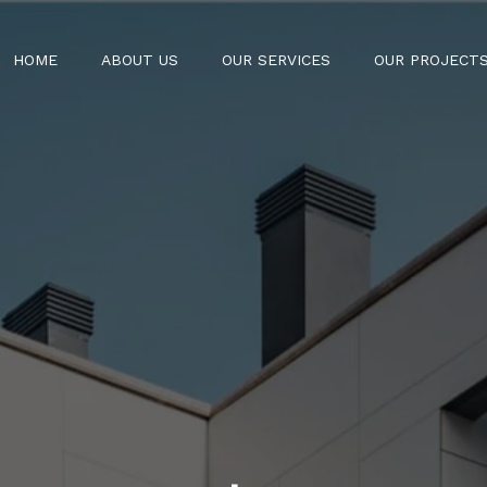
HOME
ABOUT US
OUR SERVICES
OUR PROJECT