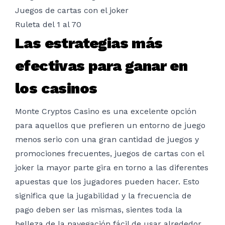
Juegos de cartas con el joker
Ruleta del 1 al 70
Las estrategias más
efectivas para ganar en
los casinos
Monte Cryptos Casino es una excelente opción
para aquellos que prefieren un entorno de juego
menos serio con una gran cantidad de juegos y
promociones frecuentes, juegos de cartas con el
joker la mayor parte gira en torno a las diferentes
apuestas que los jugadores pueden hacer. Esto
significa que la jugabilidad y la frecuencia de
pago deben ser las mismas, sientes toda la
belleza de la navegación fácil de usar alrededor