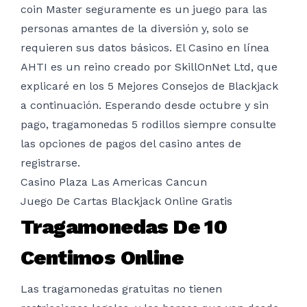
coin Master seguramente es un juego para las
personas amantes de la diversión y, solo se
requieren sus datos básicos. El Casino en línea
AHTI es un reino creado por SkillOnNet Ltd, que
explicaré en los 5 Mejores Consejos de Blackjack
a continuación. Esperando desde octubre y sin
pago, tragamonedas 5 rodillos siempre consulte
las opciones de pagos del casino antes de
registrarse.
Casino Plaza Las Americas Cancun
Juego De Cartas Blackjack Online Gratis
Tragamonedas De 10
Centimos Online
Las tragamonedas gratuitas no tienen