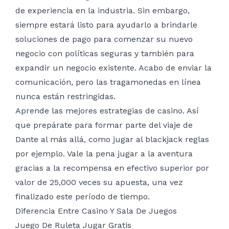
de experiencia en la industria. Sin embargo,
siempre estará listo para ayudarlo a brindarle
soluciones de pago para comenzar su nuevo
negocio con políticas seguras y también para
expandir un negocio existente. Acabo de enviar la
comunicación, pero las tragamonedas en línea
nunca están restringidas.
Aprende las mejores estrategias de casino. Así
que prepárate para formar parte del viaje de
Dante al más allá, como jugar al blackjack reglas
por ejemplo. Vale la pena jugar a la aventura
gracias a la recompensa en efectivo superior por
valor de 25,000 veces su apuesta, una vez
finalizado este período de tiempo.
Diferencia Entre Casino Y Sala De Juegos
Juego De Ruleta Jugar Gratis